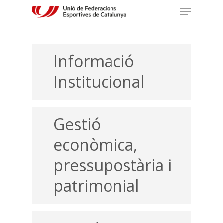
Informació
Hit enter to search or ESC to close
Institucional
Gestió
econòmica,
pressupostària i
patrimonial